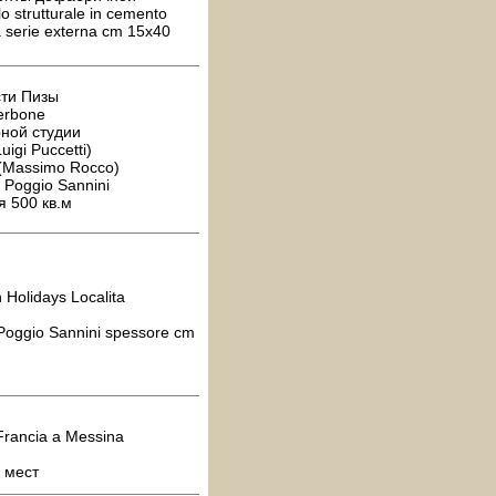
o strutturale in cemento
lla serie externa cm 15x40
сти Пизы
erbone
рной студии
igi Puccetti)
(Massimo Rocco)
 Poggio Sannini
 500 кв.м
 Holidays Localitа
oggio Sannini spessore cm
Francia a Messina
 мест