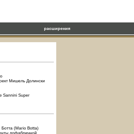
расширения
но
оект Мишель Долински
 Sannini Super
Ботта (Mario Botta)
енты дофабричной