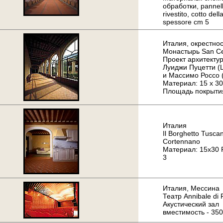
обработки, pannell
rivestito, cotto de
spessore cm 5
Италия, окрестно
Монастырь San C
Проект архитекту
Луиджи Пуцетти (Lu
и Массимо Россо 
Материал: 15 x 30
Площадь покрытия
Италия
Il Borghetto Tuscan
Cortennano
Материал: 15x30 P
3
Италия, Мессина
Театр Annibale di 
Акустический зал
вместимость - 350