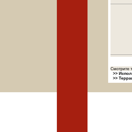
Смотрите т
>> Испол
>> Терр