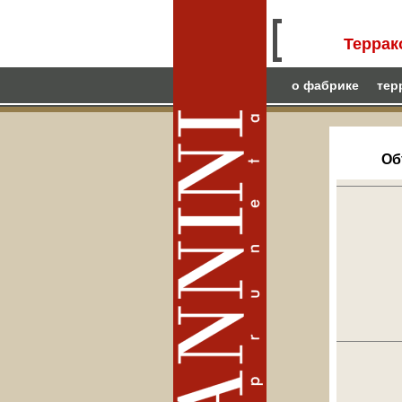
Террак
о фабрике
тер
Об