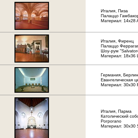
Италия, Пиза
Палаццо Гамбако
Материал: 14x28 A
Италия, Фиренц
Палаццо Феррага
Шоу-рум "Salvato
Материал: 18x36 
Германия, Берли
Евангелическая ц
Материал: 30x30 F
Италия, Парма
Католический собор
Porporano
Материал: 30x30 S