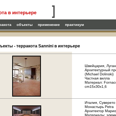
ота в интерьере
ракота
объекты
применение
практикум
ъекты - терракота Sannini в интерьере
Швейцария, Луга
Архитектурный пр
(Michael Dolinski)
Частная вилла
Материал: Fornace
cm15x30x1,6
Италия, Суверето
Монастырь Petra
Архитектор Марио 
Материалы: элем